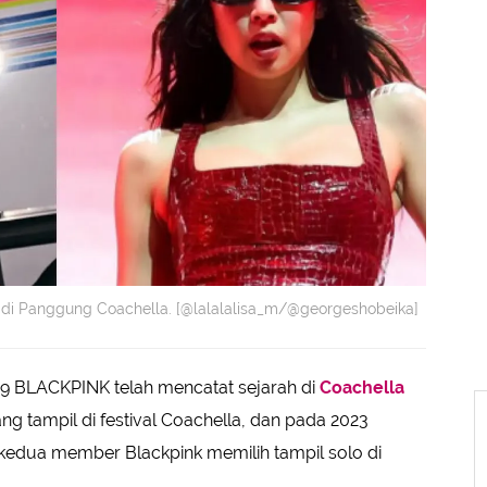
 di Panggung Coachella. [@lalalalisa_m/@georgeshobeika]
19 BLACKPINK telah mencatat sejarah di
Coachella
g tampil di festival Coachella, dan pada 2023
 kedua member Blackpink memilih tampil solo di