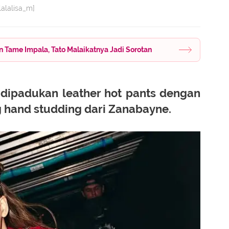
lalalisa_m]
 Tame Impala, Tato Malaikatnya Jadi Sorotan
 dipadukan leather hot pants dengan
ng hand studding dari Zanabayne.