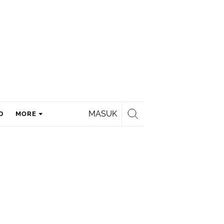
MASUK
D
MORE