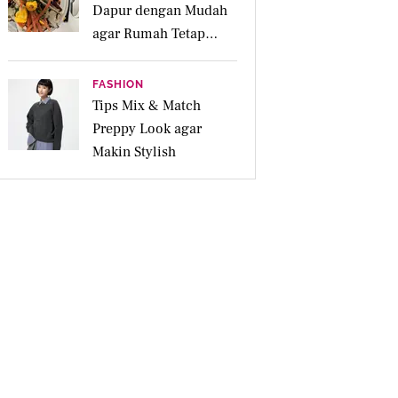
Dapur dengan Mudah
agar Rumah Tetap
Bersih dan Ramah
Lingkungan
FASHION
Tips Mix & Match
Preppy Look agar
Makin Stylish