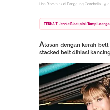
Lisa Blackpink di Panggung Coachella. [@la
TERKAIT: Jennie Blackpink Tampil dengan
A
tasan dengan kerah belt
stacked belt dihiasi kanci