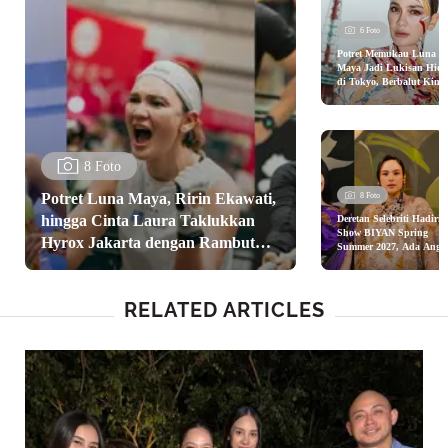
6 Foto
Potret Memukau Luna
Maya Jadi Lukisan Hid
di Tokyo, Berbalut Kim
Hasil Karya Seniman Ital
8 Foto
Potret Luna Maya, Ririn Ekawati,
8 Foto
hingga Cinta Laura Taklukkan
Deretan Selebriti Hadiri
Show BIYAN Spring
Hyrox Jakarta dengan Rambut
Summer 2027, Ada Angg
C Sasmi, Chelsea Islan,
Anti Gerah dan Modis
dan Nagita Slavina
RELATED ARTICLES