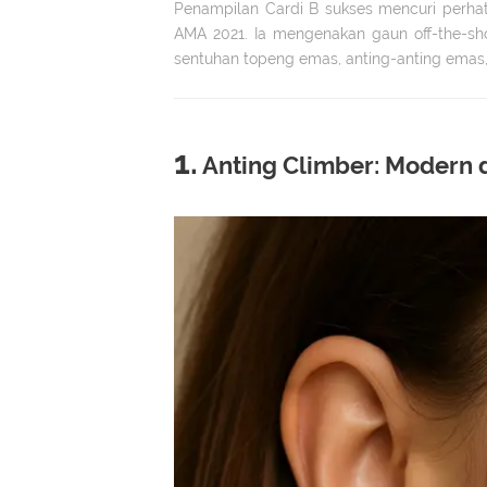
Penampilan Cardi B sukses mencuri perhat
AMA 2021. Ia mengenakan gaun off-the-sho
sentuhan topeng emas, anting-anting emas, 
1.
Anting Climber: Modern d