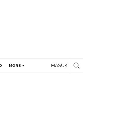
MASUK
D
MORE