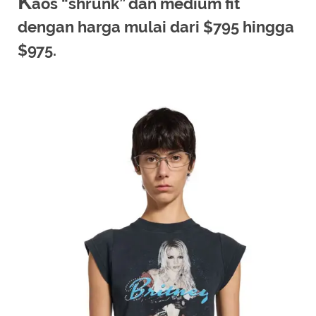
K
aos “shrunk” dan medium fit
dengan harga mulai dari $795 hingga
$975.