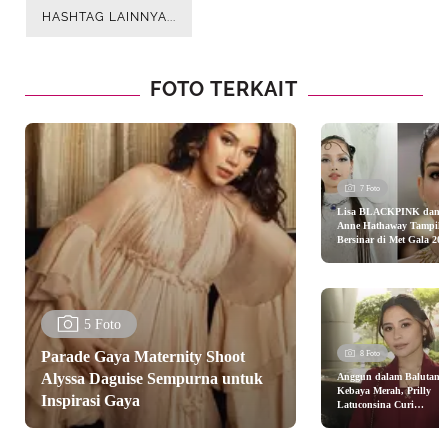
HASHTAG LAINNYA...
FOTO TERKAIT
7 Foto
Lisa BLACKPINK dan
Anne Hathaway Tampil
Bersinar di Met Gala 202
dengan Kilau Berlian da
Ruby dari Bvlgari
5 Foto
Parade Gaya Maternity Shoot
8 Foto
Alyssa Daguise Sempurna untuk
Anggun dalam Balutan
Kebaya Merah, Prilly
Inspirasi Gaya
Latuconsina Curi
Perhatian di Pernikahan
Tiktoker