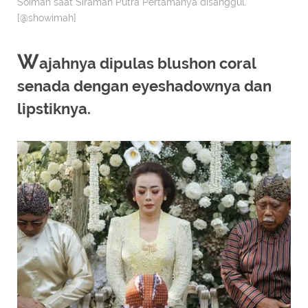
Soimah saat Siraman Putra Pertamanya disanggul.
[@showimah]
W
ajahnya dipulas blushon coral
senada dengan eyeshadownya dan
lipstiknya.