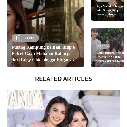
Gaya Mahalini hingga E
Putra Sarira Tampil
Statement dengan Tas
Coach Spring 2026 di
Senayan City Jakarta
6 Foto
Pulang Kampung ke Bali, Intip 6
8 Foto
Potret Gaya Mahalini Raharja
Sederet Busana Artis di
Lebaran ke-2 Tampil
dari Edgy Chic hingga Elegan
Kompak dengan Keluarg
hingga Pasangan, Wulan
Minimalis
Guritno, Maudy Ayunda
Ayu Ting Ting
RELATED ARTICLES