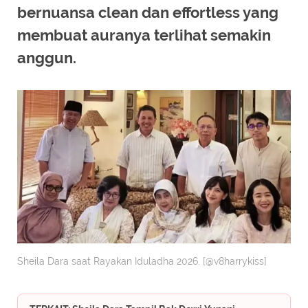
bernuansa clean dan effortless yang
membuat auranya terlihat semakin
anggun.
Sheila Dara saat Rayakan Iduladha 2026. [@v8harrykiss]