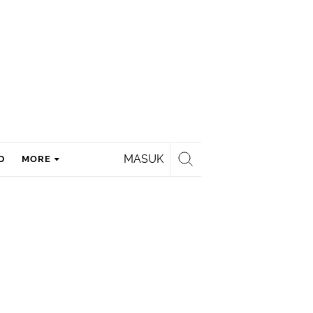
MASUK
D
MORE