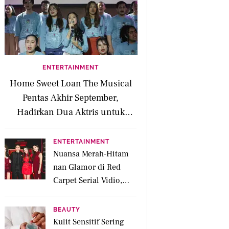
ENTERTAINMENT
Home Sweet Loan The Musical
Pentas Akhir September,
Hadirkan Dua Aktris untuk
Peran Kaluna
ENTERTAINMENT
Nuansa Merah-Hitam
nan Glamor di Red
Carpet Serial Vidio,
Jakarta Undercover:
Members Only
BEAUTY
Kulit Sensitif Sering