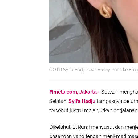
OOTD Syifa Hadju saat Honeymoon ke Eropa
Fimela.com, Jakarta -
Setelah menghad
Selatan,
Syifa Hadju
tampaknya belum l
tersebut justru melanjutkan perjalana
Diketahui, El Rumi menyusul dan men
pasangan yang tengah menikmati masa