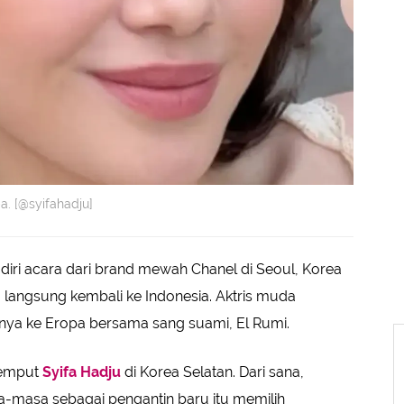
. [@syifahadju]
iri acara dari brand mewah Chanel di Seoul, Korea
angsung kembali ke Indonesia. Aktris muda
nnya ke Eropa bersama sang suami, El Rumi.
jemput
Syifa Hadju
di Korea Selatan. Dari sana,
-masa sebagai pengantin baru itu memilih