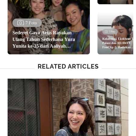
Rp160jutaan, Lengan
Berotot Jadi Sorotan
7 Foto
Sederet Gaya Artis Rayakan
5 Foto
Ulang Tahun Sederhana Yura
Kolaborasi Eksklusif Th
Palace dan HUAWEI
Yunita ke-35 dari Aaliyah
FreeClip 2, Hadirkan
Elegansi Optimal
Massaid, Luna Maya, Hingga Yuki
Kato
RELATED ARTICLES