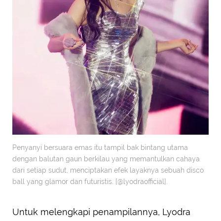
Penyanyi bersuara emas itu tampil bak bintang utama
dengan balutan gaun berkilau yang memantulkan cahaya
dari setiap sudut, menciptakan efek layaknya sebuah disco
ball yang glamor dan futuristis. [@lyodraofficial].
Untuk melengkapi penampilannya, Lyodra