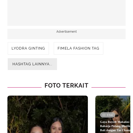
Advertisement
LYODRA GINTING
FIMELA FASHION TAG
HASHTAG LAINNYA...
FOTO TERKAIT
6 Foto
Gaya Boyish Mahalini
Raharja Pulang Mudik k
Bali dengan Tas Chanel