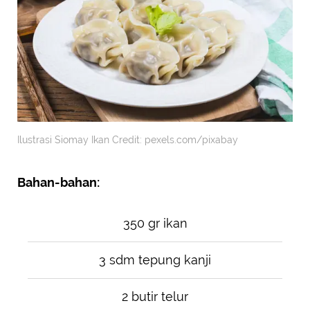
Ilustrasi Siomay Ikan Credit: pexels.com/pixabay
Bahan-bahan:
350 gr ikan
3 sdm tepung kanji
2 butir telur