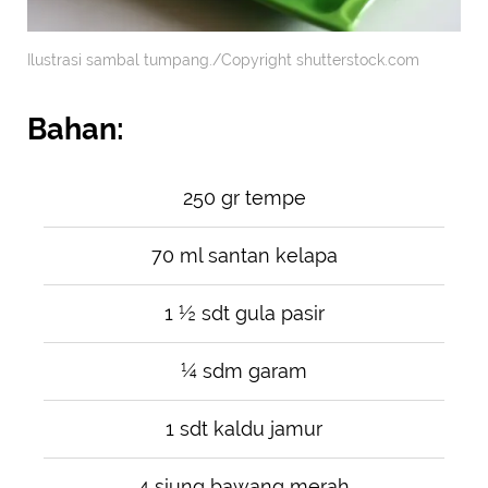
Ilustrasi sambal tumpang./Copyright shutterstock.com
Bahan:
250 gr tempe
70 ml santan kelapa
1 ½ sdt gula pasir
¼ sdm garam
1 sdt kaldu jamur
4 siung bawang merah