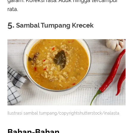
garam. Koreksi rasa. Aduk hingga tercampur
rata.
5.
Sambal Tumpang Krecek
Ilustrasi sambal tumpang/copyrightshutterstock/inalasta
Bahan-Bahan