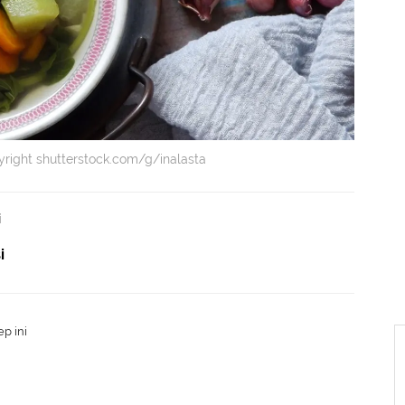
right shutterstock.com/g/inalasta
i
i
p ini