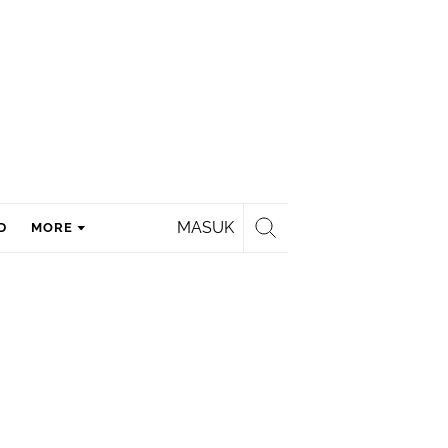
MASUK
D
MORE