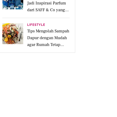
Jadi Inspirasi Parfum
dari SAFF & Co yang
Beraroma Hangat dan
Memikat
LIFESTYLE
Tips Mengolah Sampah
Dapur dengan Mudah
agar Rumah Tetap
Bersih dan Ramah
Lingkungan