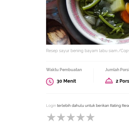
Resep sayur bening bayam labu siam./Copy
Waktu Pembuatan
Jumlah Pors
30 Menit
2 Pors
Login
terlebih dahulu untuk berikan Rating Rese