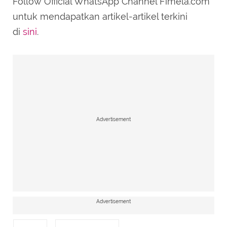
Follow Official WhatsApp Channel Fimela.com
SUBMIT REVIEW
untuk mendapatkan artikel-artikel terkini
di
sini
.
Advertisement
Advertisement