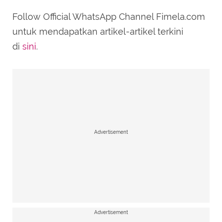
Follow Official WhatsApp Channel Fimela.com
SUBMIT REVIEW
untuk mendapatkan artikel-artikel terkini
di
sini
.
Advertisement
Advertisement