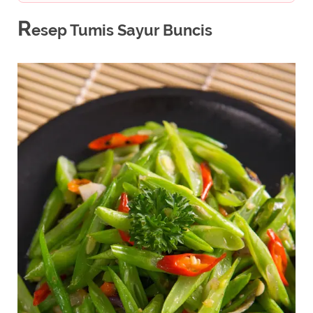
R
esep Tumis Sayur Buncis