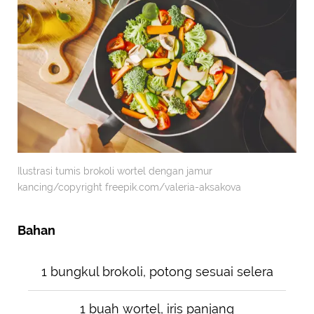
Ilustrasi tumis brokoli wortel dengan jamur
kancing/copyright freepik.com/valeria-aksakova
Bahan
1 bungkul brokoli, potong sesuai selera
1 buah wortel, iris panjang