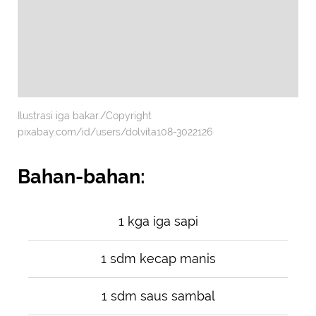
Ilustrasi iga bakar./Copyright
pixabay.com/id/users/dolvita108-3022126
Bahan-bahan:
1 kga iga sapi
1 sdm kecap manis
1 sdm saus sambal