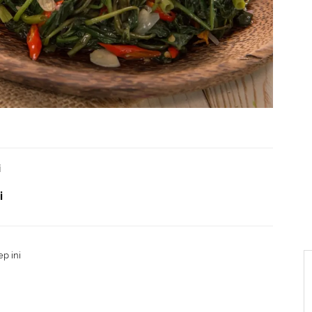
i
i
p ini