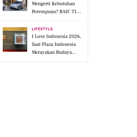
Mengerti Kebutuhan
Perempuan? BAIC T1
Punya Kabin Lapang
hingga Fitur Parkir
LIFESTYLE
Otomatis
I Love Indonesia 2026,
Saat Plaza Indonesia
Merayakan Budaya
Lokal Lewat 4
Pengalaman Inspiratif