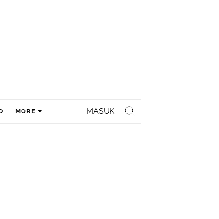
MASUK
D
MORE