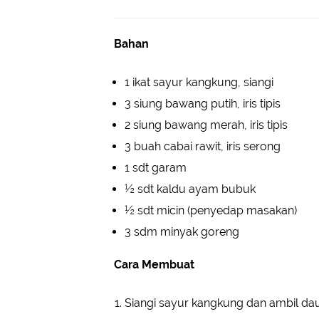
Bahan
1 ikat sayur kangkung, siangi
3 siung bawang putih, iris tipis
2 siung bawang merah, iris tipis
3 buah cabai rawit, iris serong
1 sdt garam
½ sdt kaldu ayam bubuk
½ sdt micin (penyedap masakan)
3 sdm minyak goreng
Cara Membuat
Siangi sayur kangkung dan ambil daun