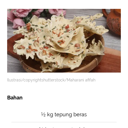
Ilustrasi/copyrightshutterstock/Maharani afifah
Bahan
½ kg tepung beras