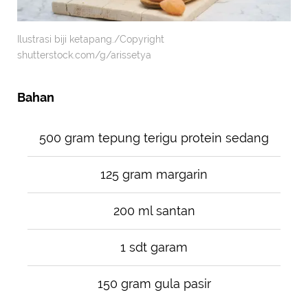
Ilustrasi biji ketapang./Copyright
shutterstock.com/g/arissetya
Bahan
500 gram tepung terigu protein sedang
125 gram margarin
200 ml santan
1 sdt garam
150 gram gula pasir