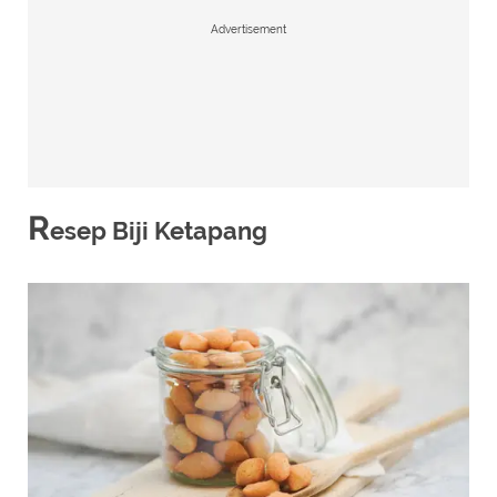
Advertisement
R
esep Biji Ketapang