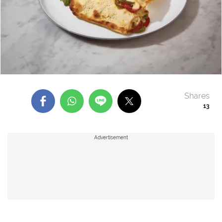
Shares
13
Advertisement