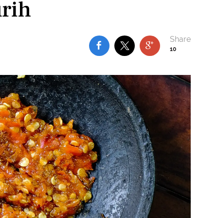
rih
10