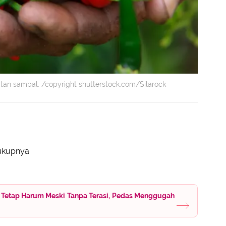
tan sambal. /copyright shutterstock.com/Silarock
ukupnya
 Tetap Harum Meski Tanpa Terasi, Pedas Menggugah