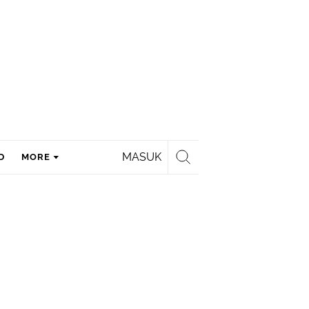
MASUK
D
MORE