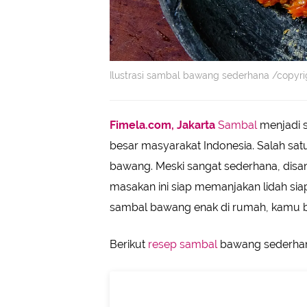
Ilustrasi sambal bawang sederhana /copyri
Fimela.com, Jakarta
Sambal
menjadi s
besar masyarakat Indonesia. Salah sat
bawang. Meski sangat sederhana, dis
masakan ini siap memanjakan lidah s
sambal bawang enak di rumah, kamu b
Berikut
resep sambal
bawang sederhan