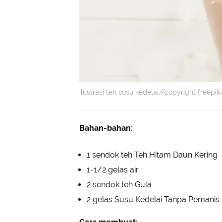
ilustrasi teh susu kedelai//copyright freepi
Bahan-bahan:
1 sendok teh Teh Hitam Daun Kering
1-1/2 gelas air
2 sendok teh Gula
2 gelas Susu Kedelai Tanpa Pemanis