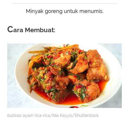
Minyak goreng untuk menumis.
C
ara Membuat:
ilustrasi ayam rica-rica/Nia Kayyis/Shutterstock