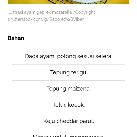
Ilustrasi ayam geprek mozarella./Copyright
shutterstock.com/g/Sacoret%2BViber
Bahan
Dada ayam, potong sesuai selera.
Tepung terigu.
Tepung maizena.
Telur, kocok.
Keju cheddar parut.