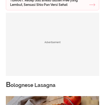
TERKAIT: Resep Salt Bread Gluten Free yang
Lembut, Sensasi Shio Pan Versi Sehat
Advertisement
B
olognese Lasagna