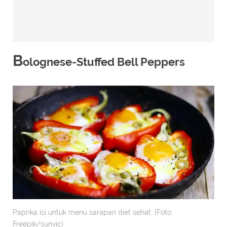
B
olognese-Stuffed Bell Peppers
Paprika isi untuk menu sarapan diet sehat. (Foto:
Freepik/sunvic)