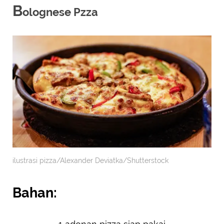
B
olognese Pzza
ilustrasi pizza/Alexander Deviatka/Shutterstock
Bahan: