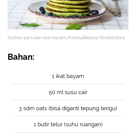
ilustrasi pancake sawi bayam/KseniyaBelova/Shutterstock
Bahan:
1 ikat bayam
50 ml susu cair
3 sdm oats (bisa diganti tepung terigu)
1 butir telur (suhu ruangan)