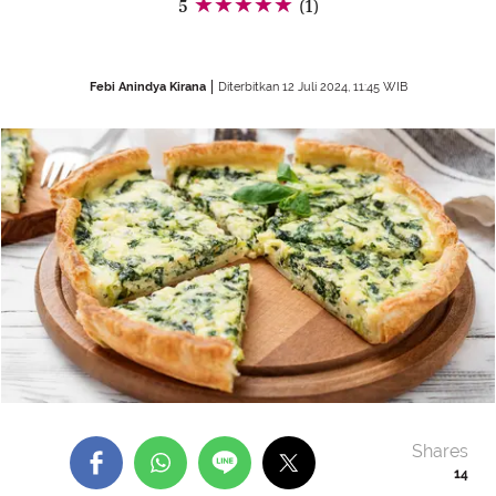
5
(1)
Febi Anindya Kirana
Diterbitkan 12 Juli 2024, 11:45 WIB
Shares
14