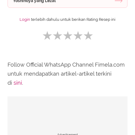
Yoshinoya yang Lezat
Login
terlebih dahulu untuk berikan Rating Resep ini
Follow Official WhatsApp Channel Fimela.com
SUBMIT REVIEW
untuk mendapatkan artikel-artikel terkini
di
sini
.
Advertisement