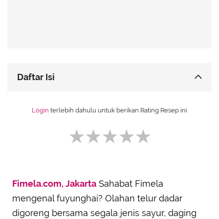
Advertisement
Daftar Isi
Bahan-bahan yang Dibutuhkan untuk Membuat
Login
terlebih dahulu untuk berikan Rating Resep ini
Fuyunghai:
Cara Pembuatan Fuyunghai:
Fimela.com, Jakarta
Sahabat Fimela
SUBMIT REVIEW
mengenal fuyunghai? Olahan telur dadar
digoreng bersama segala jenis sayur, daging