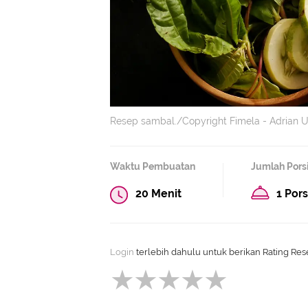
Resep sambal./Copyright Fimela - Adrian 
Waktu Pembuatan
Jumlah Pors
20 Menit
1 Pors
Login
terlebih dahulu untuk berikan Rating Rese