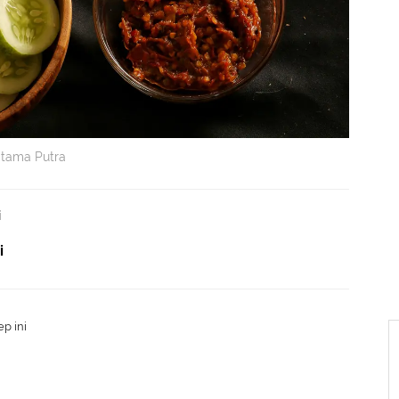
Utama Putra
i
i
p ini