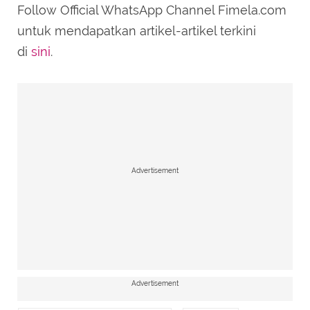
Follow Official WhatsApp Channel Fimela.com
SUBMIT REVIEW
untuk mendapatkan artikel-artikel terkini
di
sini
.
Advertisement
Advertisement