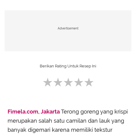
Advertisement
Login
terlebih dahulu untuk berikan Rating Resep ini
Fimela.com, Jakarta
Terong goreng yang krispi
SUBMIT REVIEW
merupakan salah satu camilan dan lauk yang
banyak digemari karena memiliki tekstur