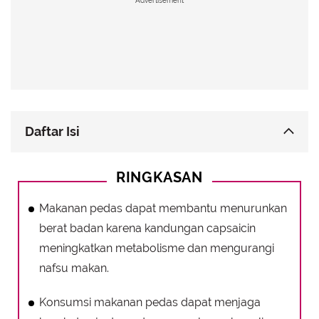
Advertisement
Daftar Isi
Manfaat Makanan Pedas untuk Menurunkan
RINGKASAN
Berat Badan
Makanan Pedas untuk Jantung yang Lebih Sehat
Makanan pedas dapat membantu menurunkan
Makanan Pedas Tingkatkan Sistem Kekebalan
berat badan karena kandungan capsaicin
Tubuh dan Pencernaan
meningkatkan metabolisme dan mengurangi
Tips Aman Menikmati Makanan Pedas
nafsu makan.
Konsumsi makanan pedas dapat menjaga