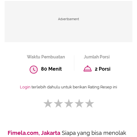
Advertisement
Waktu Pembuatan
Jumlah Porsi
80 Menit
2 Porsi
Login
terlebih dahulu untuk berikan Rating Resep ini
Fimela.com, Jakarta
Siapa yang bisa menolak
SUBMIT REVIEW