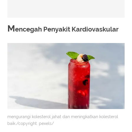
M
encegah Penyakit Kardiovaskular
mengurangi kolesterol jahat dan meningkatkan kolesterol
baik./copyright. pexels/