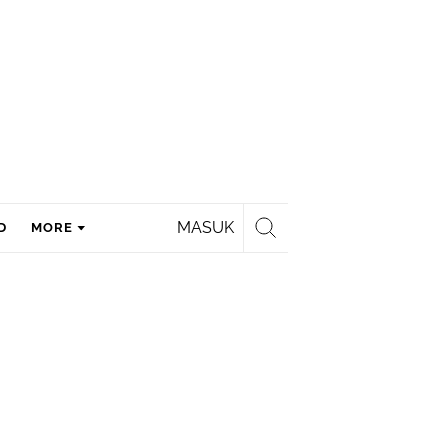
MASUK
D
MORE