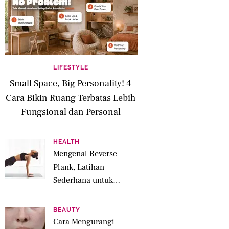
LIFESTYLE
Small Space, Big Personality! 4
Cara Bikin Ruang Terbatas Lebih
Fungsional dan Personal
HEALTH
Mengenal Reverse
Plank, Latihan
Sederhana untuk
Menguatkan Otot
Posterior dan Core
BEAUTY
Cara Mengurangi