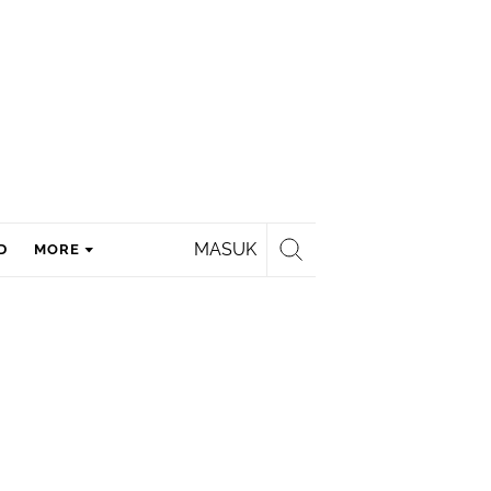
MASUK
D
MORE