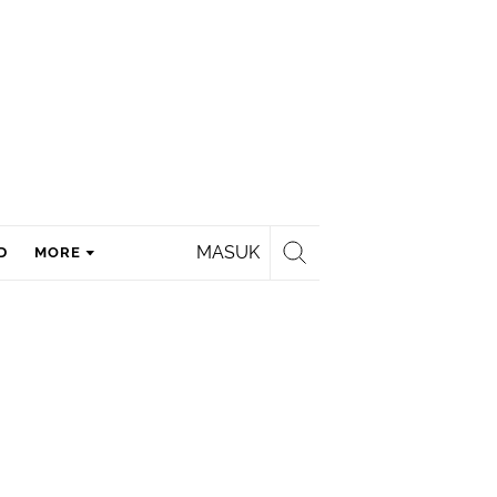
MASUK
D
MORE