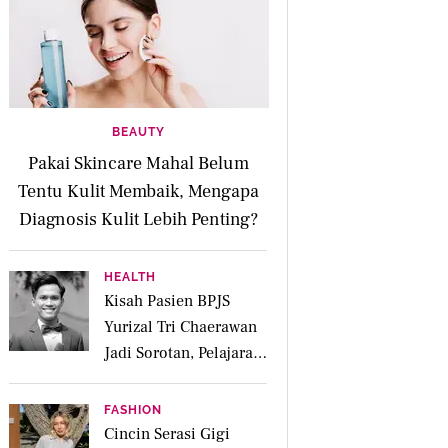
BEAUTY
Pakai Skincare Mahal Belum
Tentu Kulit Membaik, Mengapa
Diagnosis Kulit Lebih Penting?
HEALTH
Kisah Pasien BPJS
Yurizal Tri Chaerawan
Jadi Sorotan, Pelajaran
Penting tentang Empati
dan Bahaya
FASHION
Spondilosis
Cincin Serasi Gigi