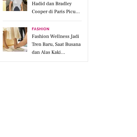
Hadid dan Bradley
Cooper di Paris Picu
Spekulasi Menikah,
Berapa Harganya?
FASHION
Fashion Wellness Jadi
Tren Baru, Saat Busana
dan Alas Kaki
Membantu Mood Lebih
Positif