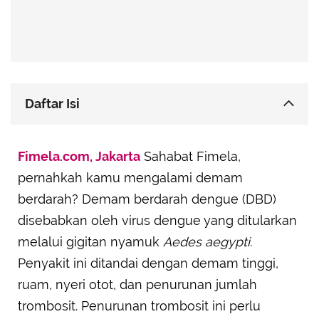
Daftar Isi
Konsumsi Nutrisi Super untuk Trombosit Prima
Fimela.com, Jakarta
Sahabat Fimela,
Hidrasi Maksimal untuk Tubuh yang Sehat
pernahkah kamu mengalami demam
Istirahat yang Cukup, Pemulihan yang Optimal
berdarah? Demam berdarah dengue (DBD)
Perawatan Medis: Kunci Pemulihan DBD
disebabkan oleh virus dengue yang ditularkan
melalui gigitan nyamuk
Aedes aegypti
.
Penyakit ini ditandai dengan demam tinggi,
ruam, nyeri otot, dan penurunan jumlah
trombosit. Penurunan trombosit ini perlu