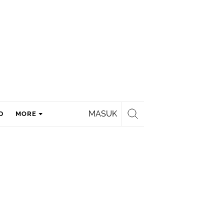
MASUK
D
MORE