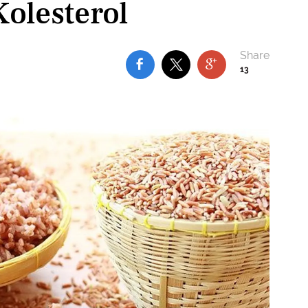
olesterol
13