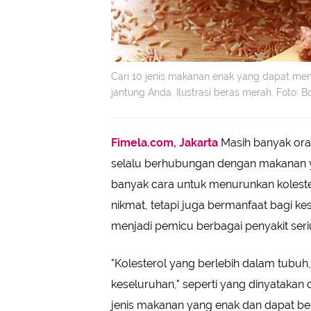
Cari 10 jenis makanan enak yang dapat men
jantung Anda. Ilustrasi beras merah. Foto: B
Fimela.com, Jakarta
Masih banyak or
selalu berhubungan dengan makanan y
banyak cara untuk menurunkan koleste
nikmat, tetapi juga bermanfaat bagi ke
menjadi pemicu berbagai penyakit seriu
"Kolesterol yang berlebih dalam tubu
keseluruhan," seperti yang dinyatakan
jenis makanan yang enak dan dapat ber