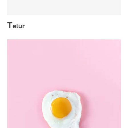
T
elur