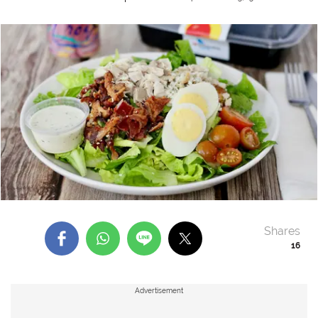
Shares
16
Advertisement