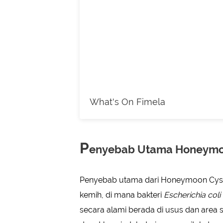
What's On Fimela
P
enyebab Utama Honeymoon
Penyebab utama dari Honeymoon Cystit
kemih, di mana bakteri
Escherichia coli (
secara alami berada di usus dan area se