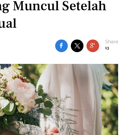
ng Muncul Setelah
ual
13