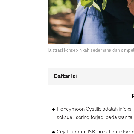
Ilustrasi konsep nikah sederhana dan simpe
Daftar Isi
Penyebab Utama Honeymoon Cystit
Mengenali Gejala Honeymoon Cyst
Strategi Pencegahan Honeymoon Cy
Honeymoon Cystitis adalah infeksi s
seksual, sering terjadi pada wanita
Penanganan Honeymoon Cystitis u
Gejala umum ISK ini meliputi doron