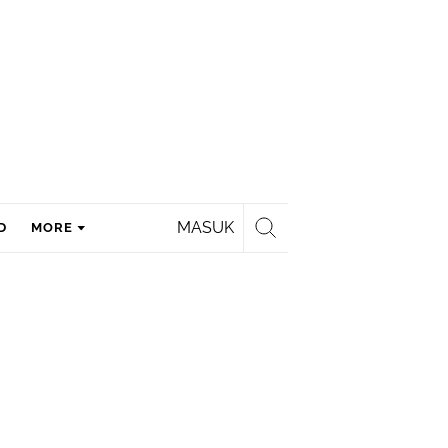
MASUK
D
MORE