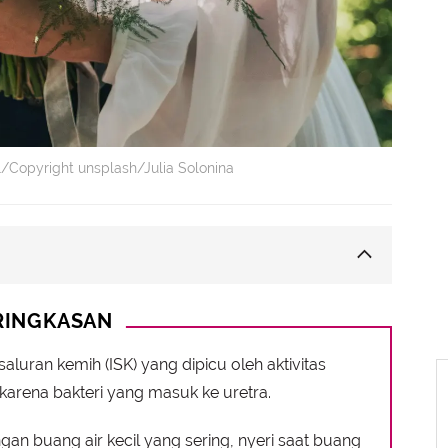
l/Copyright unsplash/Julia Solonina
is yang Perlu Diketahui
RINGKASAN
itis dan Kapan Harus Waspada
stitis yang Efektif
aluran kemih (ISK) yang dipicu oleh aktivitas
 karena bakteri yang masuk ke uretra.
ntuk Pemulihan Optimal
gan buang air kecil yang sering, nyeri saat buang