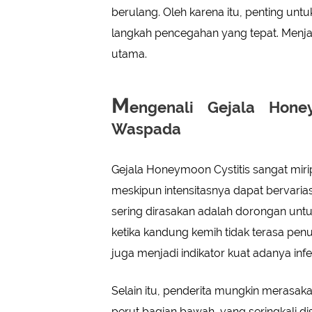
berulang. Oleh karena itu, penting un
langkah pencegahan yang tepat. Menja
utama.
M
engenali Gejala Hone
Waspada
Gejala Honeymoon Cystitis sangat mir
meskipun intensitasnya dapat bervariasi
sering dirasakan adalah dorongan untu
ketika kandung kemih tidak terasa penuh
juga menjadi indikator kuat adanya infe
Selain itu, penderita mungkin merasak
perut bagian bawah, yang seringkali d