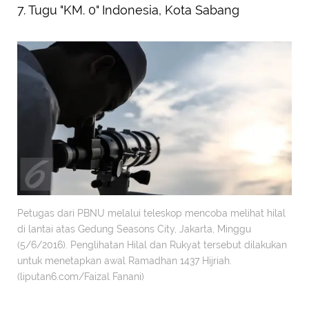
7. Tugu "KM. 0" Indonesia, Kota Sabang
Petugas dari PBNU melalui teleskop mencoba melihat hilal
di lantai atas Gedung Seasons City, Jakarta, Minggu
(5/6/2016). Penglihatan Hilal dan Rukyat tersebut dilakukan
untuk menetapkan awal Ramadhan 1437 Hijriah.
(liputan6.com/Faizal Fanani)