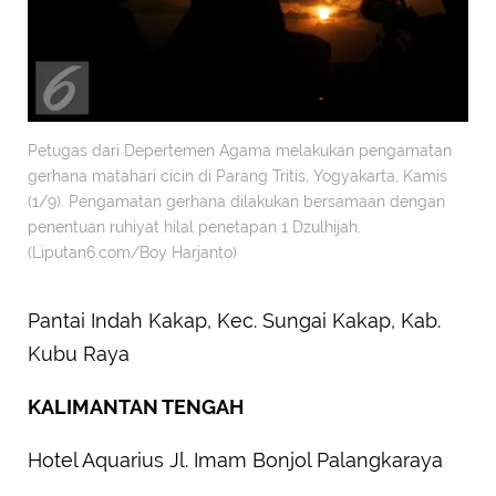
Petugas dari Depertemen Agama melakukan pengamatan
gerhana matahari cicin di Parang Tritis, Yogyakarta, Kamis
(1/9). Pengamatan gerhana dilakukan bersamaan dengan
penentuan ruhiyat hilal penetapan 1 Dzulhijah.
(Liputan6.com/Boy Harjanto)
Pantai Indah Kakap, Kec. Sungai Kakap, Kab.
Kubu Raya
KALIMANTAN TENGAH
Hotel Aquarius Jl. Imam Bonjol Palangkaraya