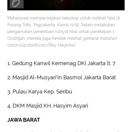
Mahasiswa mempersiapkan teleskop untuk melihat hilal di
Parang Tritis, Yogyakarta, Kamis (1/9). Selain melakukan
pengamatan penentuan ruhiyat hilal untuk penetapan 1
Dzulhijah, mereka juga hendak melihat gerhana matahari
cincin.(Liputan6.com/Boy Harjanto)
1. Gedung Kanwil Kemenag DKI Jakarta lt. 7
2. Masjid Al-Musyari'in Basmol Jakarta Barat
3. Pulau Karya Kep. Seribu
4. DKM Masjid KH. Hasyim Asyari
JAWA BARAT