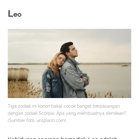
L
eo
Tiga zodiak ini konon bakal cocok banget berpasangan
dengan zodiak Scorpio. Apa yang membuatnya demikian?
(Sumber foto: unsplash.com)