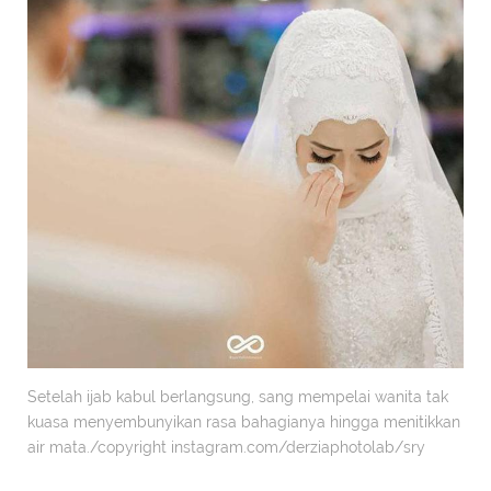
Setelah ijab kabul berlangsung, sang mempelai wanita tak
kuasa menyembunyikan rasa bahagianya hingga menitikkan
air mata./copyright instagram.com/derziaphotolab/sry