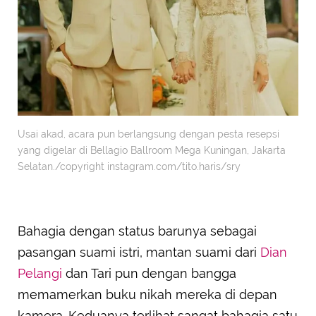
Usai akad, acara pun berlangsung dengan pesta resepsi
yang digelar di Bellagio Ballroom Mega Kuningan, Jakarta
Selatan./copyright instagram.com/tito.haris/sry
Bahagia dengan status barunya sebagai
pasangan suami istri, mantan suami dari
Dian
Pelangi
dan Tari pun dengan bangga
memamerkan buku nikah mereka di depan
kamera. Keduanya terlihat sangat bahagia satu