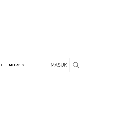
MASUK
D
MORE