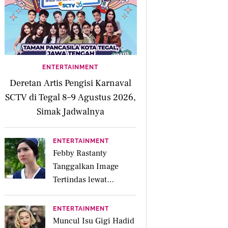
ENTERTAINMENT
Deretan Artis Pengisi Karnaval
SCTV di Tegal 8–9 Agustus 2026,
Simak Jadwalnya
ENTERTAINMENT
Febby Rastanty
Tanggalkan Image
Tertindas lewat
Sinetron SCTV Biarkan
Hati Bicara
ENTERTAINMENT
Muncul Isu Gigi Hadid