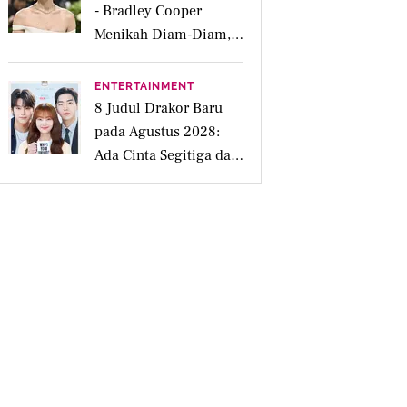
- Bradley Cooper
Menikah Diam-Diam,
Dipicu Cincin Kawin
Brand Prancis
ENTERTAINMENT
8 Judul Drakor Baru
pada Agustus 2028:
Ada Cinta Segitiga dan
Romansa Berbalut
Amnesia