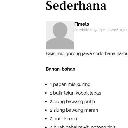
Sederhana
Fimela
Diterbitkan 09 Agustus 2018, 07:0
Bikin mie goreng jawa sederhana nam
Bahan-bahan:
1 papan mie kuning
1 butir telur, kocok lepas
2 siung bawang putih
2 siung bawang merah
2 butir kemiri
4 buah cabai rawit, potong tipis