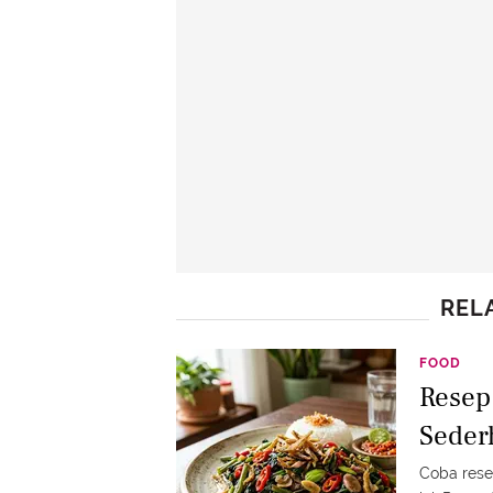
REL
FOOD
Resep
Seder
Coba rese