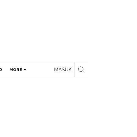
MASUK
D
MORE