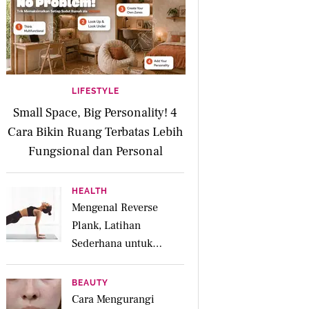
LIFESTYLE
Small Space, Big Personality! 4
Cara Bikin Ruang Terbatas Lebih
Fungsional dan Personal
HEALTH
Mengenal Reverse
Plank, Latihan
Sederhana untuk
Menguatkan Otot
Posterior dan Core
BEAUTY
Cara Mengurangi