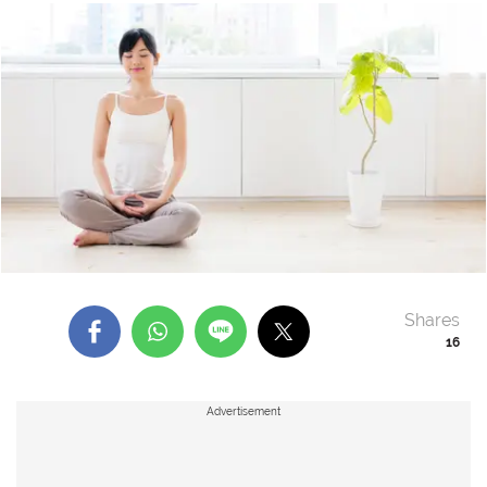
Shares
16
Advertisement