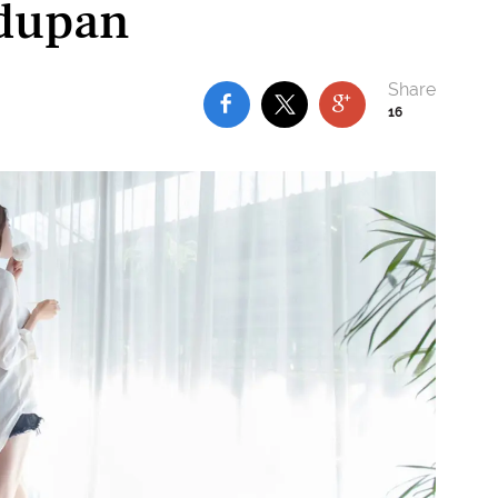
dupan
16