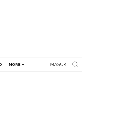
MASUK
D
MORE