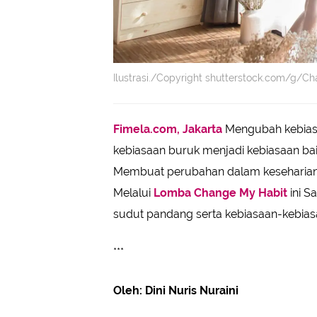
Ilustrasi./Copyright shutterstock.com/g/C
Fimela.com, Jakarta
Mengubah kebias
kebiasaan buruk menjadi kebiasaan bai
Membuat perubahan dalam keseharian d
Melalui
Lomba Change My Habit
ini S
sudut pandang serta kebiasaan-kebias
***
Oleh: Dini Nuris Nuraini