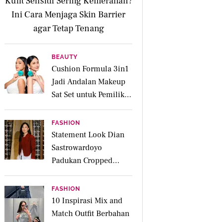
Kulit Sensitif Sering Kemerahan?
Ini Cara Menjaga Skin Barrier
agar Tetap Tenang
BEAUTY
Cushion Formula 3in1
Jadi Andalan Makeup
Sat Set untuk Pemilik
Kulit Acne Prone
FASHION
Statement Look Dian
Sastrowardoyo
Padukan Cropped
Beskap dan Ripped
Jeans, Hadirkan Pesona
FASHION
Kartini yang Edgy
10 Inspirasi Mix and
Match Outfit Berbahan