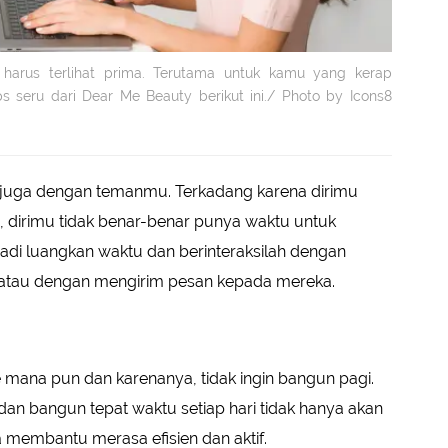
arus terlihat prima. Terutama untuk kamu yang kerap
ps seru dari Dear Me Beauty berikut ini./ Photo by Icons8
i juga dengan temanmu. Terkadang karena dirimu
, dirimu tidak benar-benar punya waktu untuk
i luangkan waktu dan berinteraksilah dengan
 atau dengan mengirim pesan kepada mereka.
ke mana pun dan karenanya, tidak ingin bangun pagi.
dan bangun tepat waktu setiap hari tidak hanya akan
 membantu merasa efisien dan aktif.