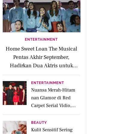
ENTERTAINMENT
Home Sweet Loan The Musical
Pentas Akhir September,
Hadirkan Dua Aktris untuk
Peran Kaluna
ENTERTAINMENT
Nuansa Merah-Hitam
nan Glamor di Red
Carpet Serial Vidio,
Jakarta Undercover:
Members Only
BEAUTY
Kulit Sensitif Sering