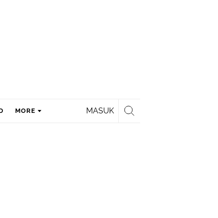
MASUK
D
MORE