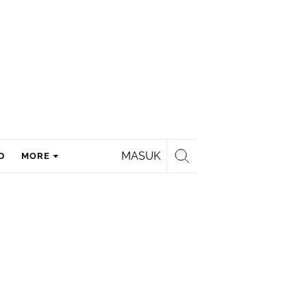
MASUK
D
MORE