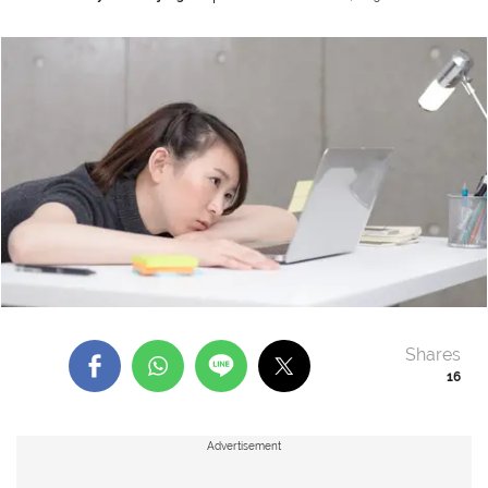
Shares
16
Advertisement