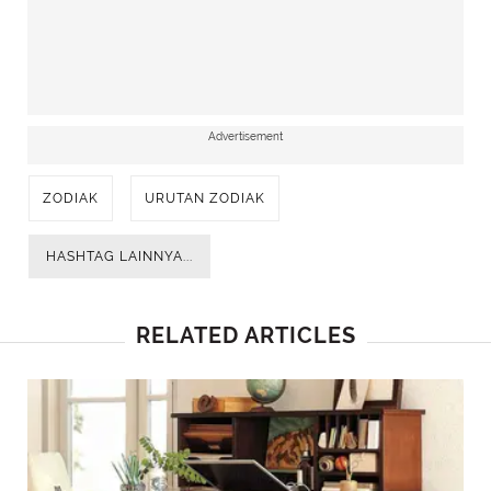
memilki kemampuan alami untuk membuat
energi mereka tetap tinggi di manapun
mereka berada. Walaupun isi kepala sedang
penuh.
Advertisement
TERKAIT: 6 Kebiasaan Gemini yang Tanpa Sadar
Menghambat Kesuksesan, Bisa Jadi Penghalang
ZODIAK
URUTAN ZODIAK
HASHTAG LAINNYA...
RELATED ARTICLES
Advertisement