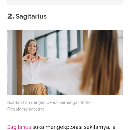
2.
Sagitarius
Buatlah hari dengan penuh semangat. (Foto:
Freepik/senivpetro)
Sagitarius
suka mengekplorasi sekitarnya. Ia