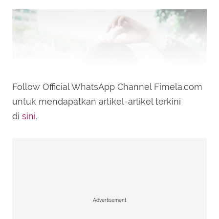
Follow Official WhatsApp Channel Fimela.com
untuk mendapatkan artikel-artikel terkini
di
sini
.
ilustrasi zodiak gemini//copyright pexels/phil nguyen
Gemini
memiliki energi yang dinamis. Ia
mudah beradatapasi dengan baik berdasarkan
lingkungan yang ia tempati. Ia mampu
Advertisement
mengolah energi dengan sangat baik. Mereka