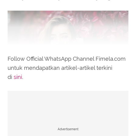
Follow Official WhatsApp Channel Fimela.com
untuk mendapatkan artikel-artikel terkini
di
sini
.
Ilustrasi wanita mempesona cantik kharismatik / Freepik by
freepic.diller
Kecerdasan emosional tinggi juga tercermin
dalam keterampilan sosial yang baik. Orang-
orang ini mampu berkomunikasi dengan
Advertisement