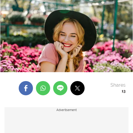
Shares
13
Advertisement