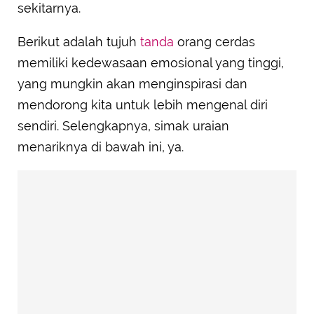
Menjaga Keharmonisan dalam Hubungan dengan
sekitarnya.
Kejujuran
Berikut adalah tujuh
tanda
orang cerdas
Mampu Menemukan Keseimbangan antara
Ambisi dan Ketenangan
memiliki kedewasaan emosional yang tinggi,
yang mungkin akan menginspirasi dan
mendorong kita untuk lebih mengenal diri
sendiri. Selengkapnya, simak uraian
menariknya di bawah ini, ya.