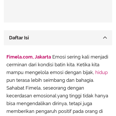
Daftar Isi
Menerima Ketidaksempurnaan dengan Bijaksana
Fimela.com, Jakarta
Emosi sering kali menjadi
Membuka Diri untuk Umpan Balik dengan Pikiran
cerminan dari kondisi batin kita. Ketika kita
Terbuka
mampu mengelola emosi dengan bijak,
hidup
Kemampuan untuk Mengelola Stres dengan
Elegan
pun terasa lebih seimbang dan bahagia.
Menghargai Perasaan Orang Lain tanpa
Sahabat Fimela, seseorang dengan
Kehilangan Diri Sendiri
kecerdasan emosional yang tinggi tidak hanya
Berani Mengambil Tanggung Jawab atas Pilihan
bisa mengendalikan dirinya, tetapi juga
dan Tindakannya
memberikan pengaruh positif pada orang di